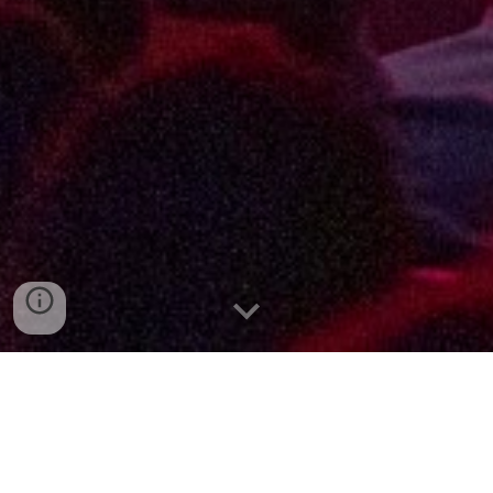
«
The Bluestooth
»
ist eine junge
fünfköpfige Band mit Probesitz im Berner
Aaretal. Im Programm sind grösstenteils
Eigenkompositionen und vereinzelte